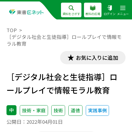
資料をさがす
教科の広場
ログイン
メニュー
TOP
［デジタル社会と生徒指導］ロールプレイで情報モ
ラル教育
お気に入りに追加
［デジタル社会と生徒指導］ロ
ールプレイで情報モラル教育
中
技術・家庭
技術
道徳
実践事例
公開日：
2022年04月01日