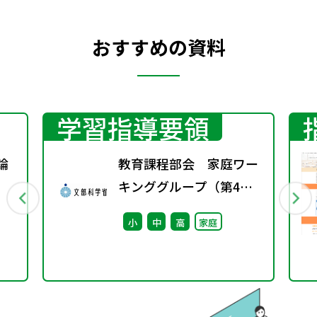
おすすめの資料
学習指導要領
論
教育課程部会 家庭ワー
キンググループ（第4
回） 配付資料
小
中
高
家庭