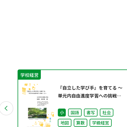
学校経営
担任
『自立した学び手』を育てる ～
単元内自由進度学習への挑戦
vol.3～
小
国語
書写
社会
地図
算数
学級経営