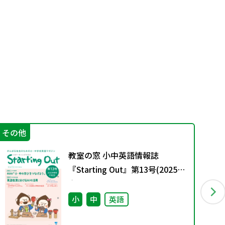
その他
機
教室の窓 小中英語情報誌
『Starting Out』第13号(2025年
春号)
小
中
英語