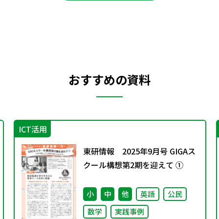
おすすめの資料
ICT活用
東研情報 2025年9月号 GIGAス
クール構想第2期を迎えて ①
小
中
他
英語
公民
数学
実践事例