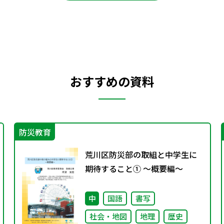
おすすめの資料
防災教育
荒川区防災部の取組と中学生に
期待すること① ～概要編～
中
国語
書写
社会・地図
地理
歴史