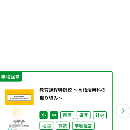
学校経営
機
教育課程特例校 ～言語活用科の
取り組み～
小
中
国語
書写
社会
地図
算数
学級経営