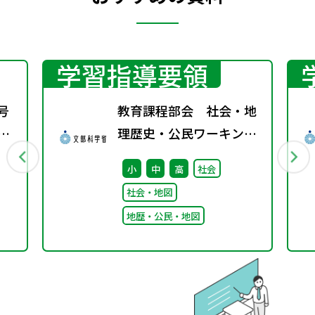
学習指導要領
号
教育課程部会 社会・地
期
理歴史・公民ワーキング
（第1回） 配付資料
小
中
高
社会
社会・地図
地歴・公民・地図