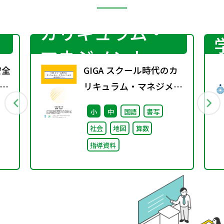
カリキュラム・
マネジメント
安全
GIGA スクール時代のカ
環
リキュラム・マネジメン
り
ト③〜教育活動づくり～
小
中
国語
書写
望
社会
地図
算数
は
指導資料