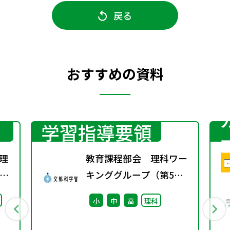
戻る
おすすめの資料
学習指導要領
理
教育課程部会 理科ワー
た
キンググループ（第5
科の
回） 配付資料
小
中
高
理科