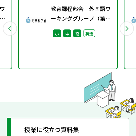
ワ
教育課程部会 外国語ワ
4
ーキンググループ（第8
回） 配付資料
小
中
高
英語
授業に役立つ資料集