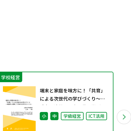
学校経営
学
端末と家庭を味方に！「共育」
による次世代の学びづくり～保
護者と連携して次世代の学びを
つくる～
小
中
学級経営
ICT活用