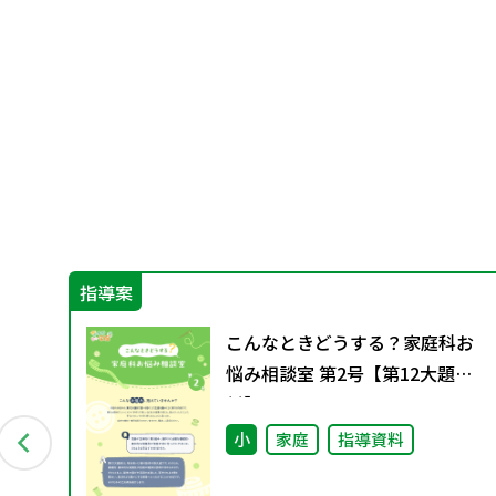
指導案
小
こんなときどうする？家庭科お
ド
悩み相談室 第2号【第12大題
材】
小
家庭
指導資料