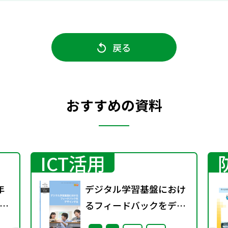
戻る
おすすめの資料
ICT活用
年
デジタル学習基盤におけ
るフィードバックをデザ
2年
インする（特別課題