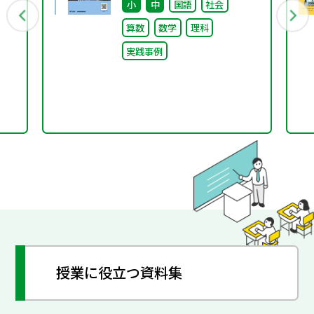
小
中
国語
社会
硫黄
138）
算数
数学
理科
験
実践事例
授業に役立つ資料集