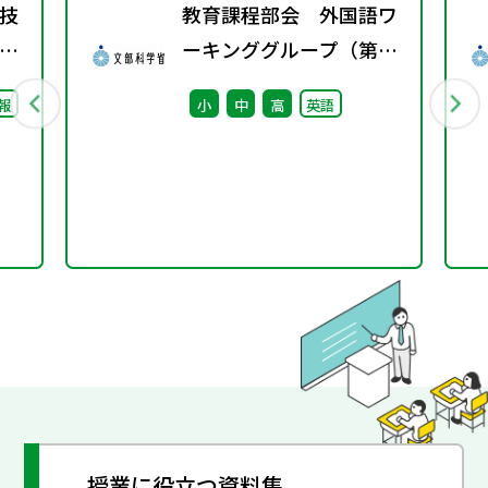
技
教育課程部会 外国語ワ
ーキンググループ（第12
回） 配付資料
報
小
中
高
英語
授業に役立つ資料集