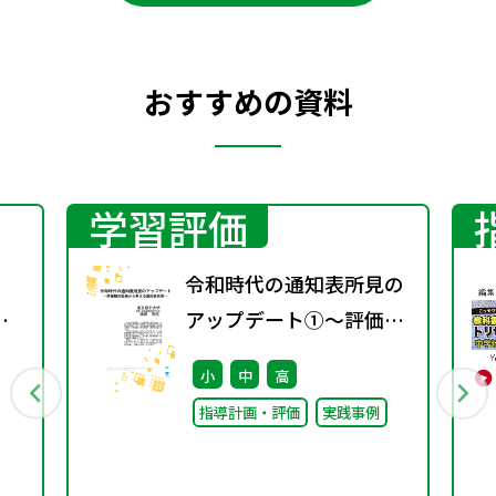
おすすめの資料
学習評価
令和時代の通知表所見の
立
アップデート①～評価観
～
の転換から考える通知表
小
中
高
所見～
指導計画・評価
実践事例