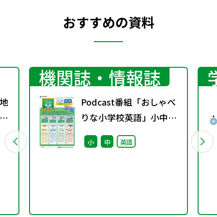
おすすめの資料
機関誌・情報誌
地
Podcast番組「おしゃべ
グ
りな小学校英語」小中接
続エピソード配信のお知
小
中
英語
らせ