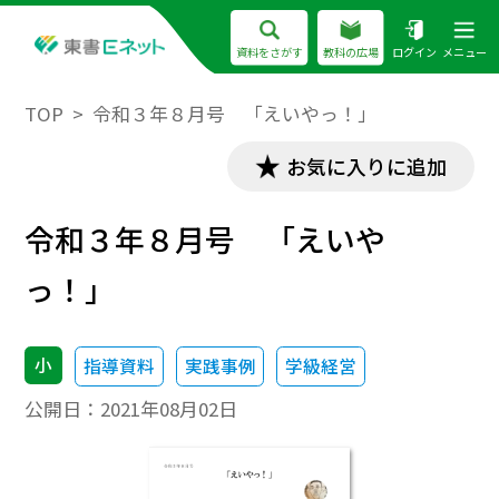
資料をさがす
教科の広場
ログイン
メニュー
TOP
令和３年８月号 「えいやっ！」
お気に入りに追加
令和３年８月号 「えいや
っ！」
小
指導資料
実践事例
学級経営
公開日：
2021年08月02日