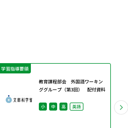
学習指導要領
学
教育課程部会 外国語ワーキン
ググループ（第3回） 配付資料
小
中
高
英語