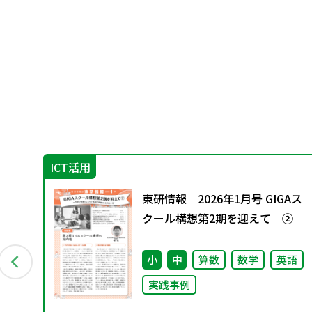
ICT活用
ング
東研情報 2026年1月号 GIGAス
クール構想第2期を迎えて ②
小
中
算数
数学
英語
実践事例