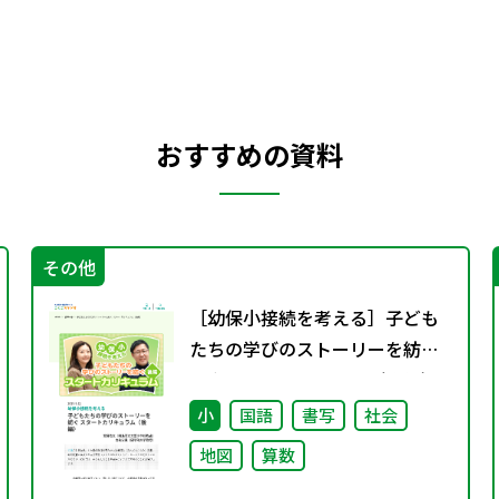
おすすめの資料
その他
［幼保小接続を考える］子ども
たちの学びのストーリーを紡ぐ
スタートカリキュラム（後編）
小
国語
書写
社会
地図
算数