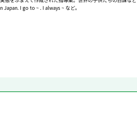
実態をふまえて作成された指導案。世界の子供たちの日課など
 in Japan. I go to ~ . I always ~ など。