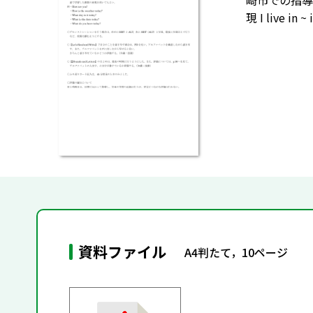
崎市での指導
現 I live in ~
資料ファイル
A4判たて，10ページ