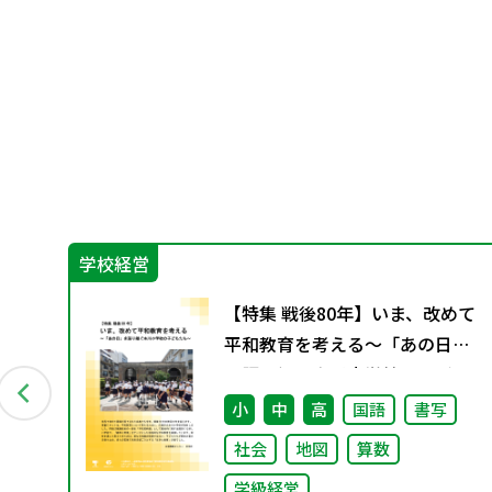
学校経営
ン
【特集 戦後80年】いま、改めて
資料
平和教育を考える〜「あの日」
を語り継ぐ本川小学校の子ども
たち〜
小
中
高
国語
書写
社会
地図
算数
学級経営