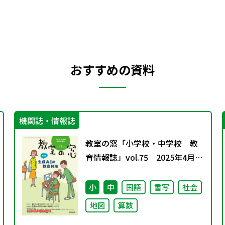
おすすめの資料
機関誌・情報誌
教室の窓「小学校・中学校 教
育情報誌」vol.75 2025年4月発
行
小
中
国語
書写
社会
地図
算数