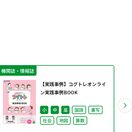
機関誌・情報誌
言
【実践事例】コグトレオンライ
ン実践事例BOOK
小
中
高
国語
書写
社会
地図
算数