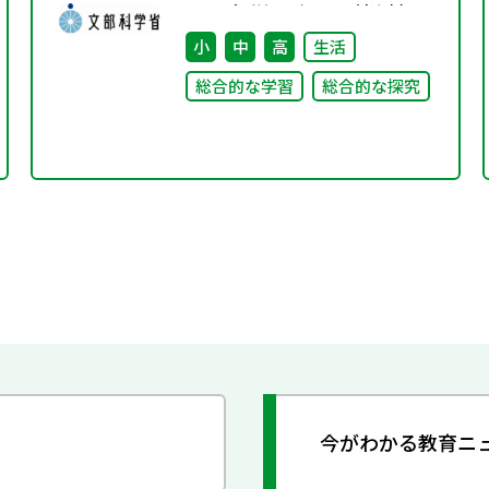
ループ（第8回） 配付資料
小
中
高
生活
総合的な学習
総合的な探究
今がわかる教育ニ