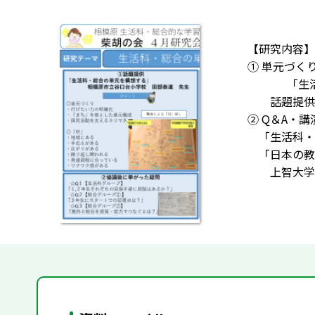
【研究内容】
① 単元づく
｢生活科・
話題提供者 
② Q＆A・講
「生活科・
「日本の教
上智大学 