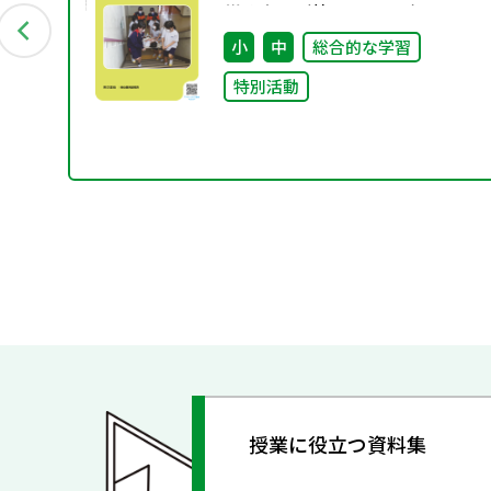
災教育〜（特別課題127）
小
中
総合的な学習
特別活動
授業に役立つ資料集