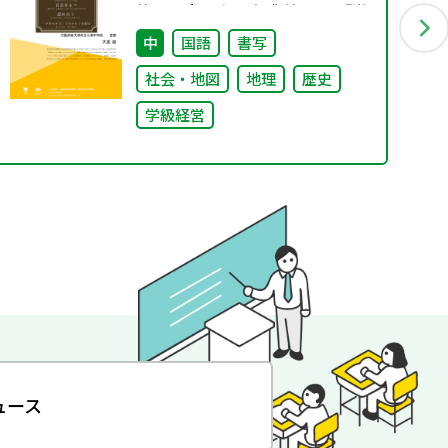
答する小津中の実践 第二回 「学
校のコンパス」生徒が創る学校
中
国語
書写
の最上位方針
社会・地図
地理
歴史
学級経営
ュース