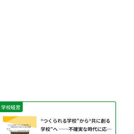
学校経営
プロ
“つくられる学校”から“共に創る
学校”へ ──不確実な時代に応