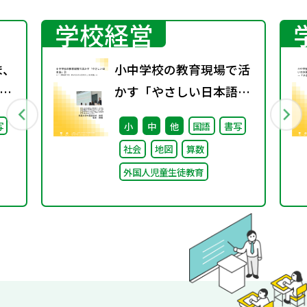
学校経営
ま、
小中学校の教育現場で活
かす「やさしい日本語」
継
② ～「（学校内での）子
写
小
中
他
国語
書写
た
どもたちへのやさしい日
社会
地図
算数
本語」～
外国人児童生徒教育