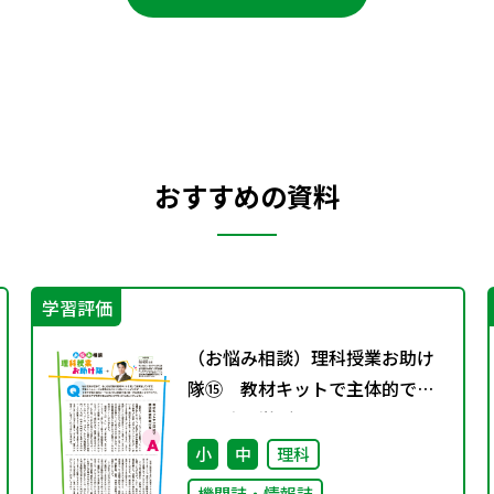
おすすめの資料
学習評価
（お悩み相談）理科授業お助け
隊⑮ 教材キットで主体的で個
別最適な学びを
小
中
理科
機関誌・情報誌