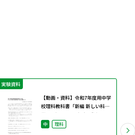
実験資料
カ
【動画・資料】令和7年度用中学
校理科教科書「新編 新しい科
学」 2年p.38-39実験3「鉄と硫
黄が結びつく変化」の実験につ
中
理科
いて