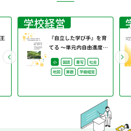
学校経営
王
『自立した学び手』を育
てる ～単元内自由進度学
習への挑戦 vol.2～
小
国語
書写
社会
地図
算数
学級経営