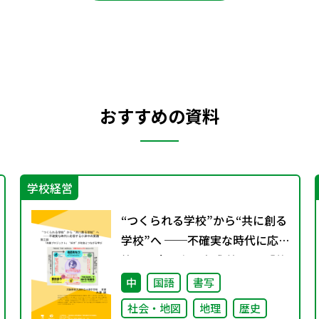
おすすめの資料
学校経営
“つくられる学校”から“共に創る
学校”へ ──不確実な時代に応
答する小津中の実践 第三回 「共
創プロジェクト」“好き”が社会
中
国語
書写
とつながる学び
社会・地図
地理
歴史