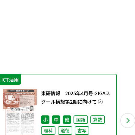
ICT活用
学
東研情報 2025年4月号 GIGAス
クール構想第2期に向けて ③
小
中
他
国語
算数
理科
道徳
書写