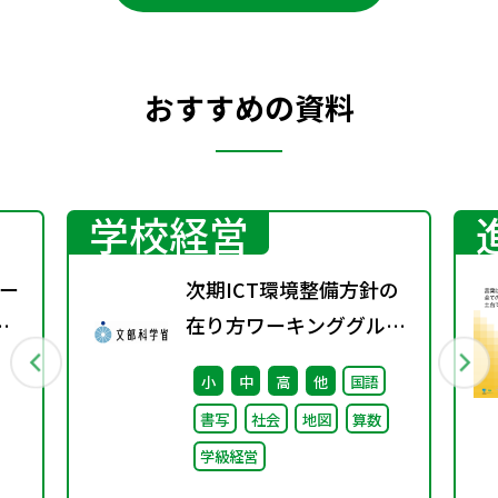
おすすめの資料
学校経営
ー
次期ICT環境整備方針の
在り方ワーキンググルー
プ（第6回）配布資料
小
中
高
他
国語
書写
社会
地図
算数
学級経営