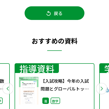
戻る
おすすめの資料
指導資料
数
【入試攻略】今年の入試
問題とグローバルトップ
（第1回）
学
高
数学