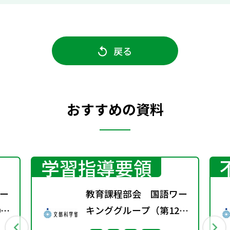
戻る
おすすめの資料
学習指導要領
ー
教育課程部会 国語ワー
0
キンググループ（第12
回） 配付資料