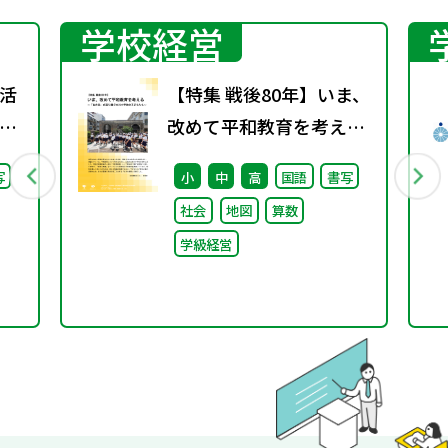
学校経営
活
【特集 戦後80年】いま、
」
改めて平和教育を考え
）子
る〜「あの日」を語り継
写
小
中
高
国語
書写
日
ぐ本川小学校の子どもた
社会
地図
算数
ち〜
学級経営