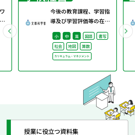
ワ
今後の教育課程、学習指
6
導及び学習評価等の在り
方に関する有識者検討会
小
中
高
国語
書写
の論点整理を掲載しまし
社会
地図
算数
た
カリキュラム・マネジメント
授業に役立つ資料集