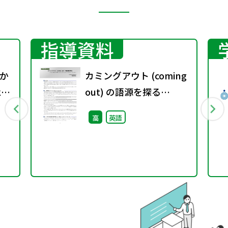
指導資料
か
カミングアウト (coming
et
out) の語源を探る
―closet に関わる2つの
高
英語
表現 come out of the
closet と a skeleton in
’t
the closet―
s.