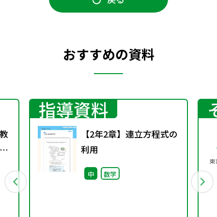
おすすめの資料
指導資料
教
【2年2章】連立方程式の
指
利用
第
中
数学