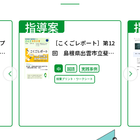
指導案
プ
［こくごレポート］第12
議
回 島根県出雲市立斐川
西中学校 ～短歌を短歌で
中
国語
実践事例
読む・詠む～
授業プリント・ワークシート