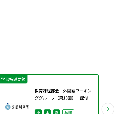
学習指導要領
学
教育課程部会 外国語ワーキン
ググループ（第13回） 配付資
料
小
中
高
英語