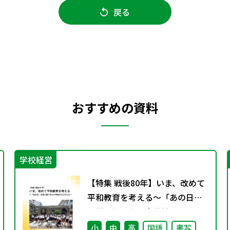
戻る
おすすめの資料
学校経営
【特集 戦後80年】いま、改めて
平和教育を考える〜「あの日」
を語り継ぐ本川小学校の子ども
たち〜
小
中
高
国語
書写