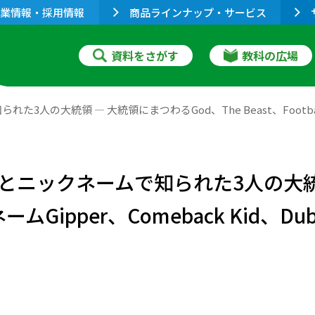
業情報・採用情報
商品ラインナップ・サービス
資料をさがす
教科の広場
大統領 ― 大統領にまつわるGod、The Beast、Footballとニ
ニックネームで知られた3人の大統領
ネームGipper、Comeback Kid、Dub