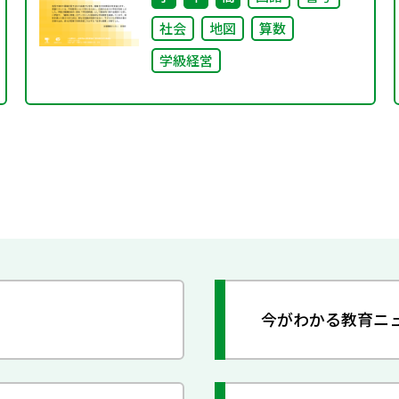
社会
地図
算数
学級経営
今がわかる教育ニ