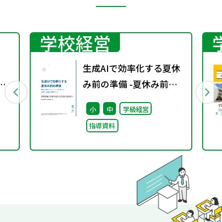
学校経営
生成AIで効率化する夏休
立
み前の準備 -夏休み前の
～
デスクワークを減らすお
小
中
学級経営
便り＆素材作成ガイド-
指導資料
授業準備と校務を助ける
生成AI活用法③