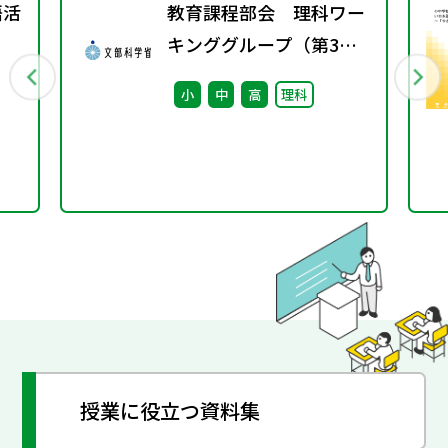
語活
教育課程部会 理科ワー
キンググループ（第3
回） 配付資料
小
中
高
理科
授業に役立つ資料集