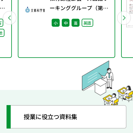
校
ーキンググループ（第10
）
回） 配付資料
写
小
中
高
英語
る
他
け
論
授業に役立つ資料集