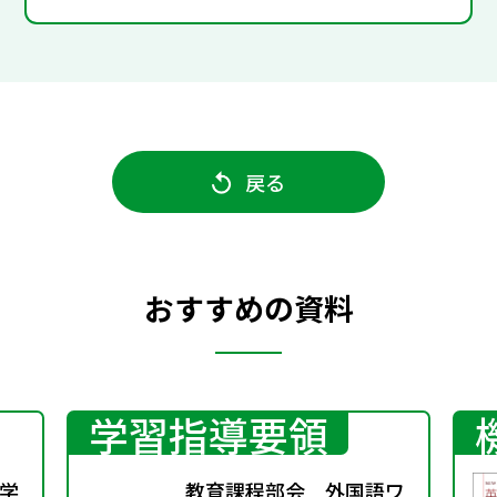
戻る
おすすめの資料
学習指導要領
学
教育課程部会 外国語ワ