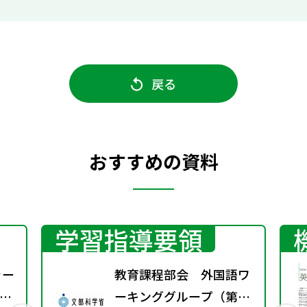
戻る
おすすめの資料
学習指導要領
ャー
教育課程部会 外国語ワ
す
ーキンググループ（第3