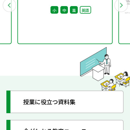
文
回） 配付資料
小
中
高
英語
し
授業に役立つ資料集