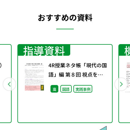
おすすめの資料
指導資料
）
4R授業ネタ帳「現代の国
語」編 第８回 視点を変
え、発想を豊かにするト
高
国語
実践事例
レーニング（１）