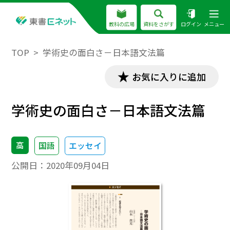
教科の広場
資料をさがす
ログイン
メニュー
TOP
学術史の面白さ－日本語文法篇
お気に入りに追加
学術史の面白さ－日本語文法篇
高
国語
エッセイ
公開日：
2020年09月04日