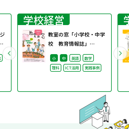
学校経営
ジ
教室の窓「小学校・中学
ン
校 教育情報誌」
収
vol.78 2026年4月発行
誌
小
中
英語
数学
ド
理科
ICT活用
実践事例