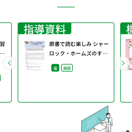
指導資料
習
原書で読む楽しみ シャー
方
ロック・ホームズのすす
1
め（11－136③）―英文
高
英語
法と構文理解の教材とし
ての活用―