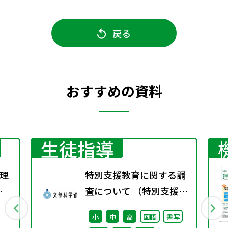
戻る
おすすめの資料
生徒指導
理
特別支援教育に関する調
秋
査について （特別支援教
育体制整備状況調査、通
小
中
高
国語
書写
級による指導実施状況調