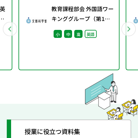
英
教育課程部会 外国語ワー
年秋
キンググループ（第1
回） 配付資料
小
中
高
英語
授業に役立つ資料集