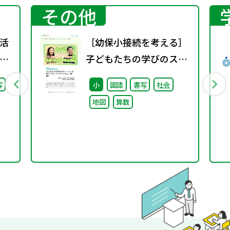
その他
活
［幼保小接続を考える］
」
子どもたちの学びのスト
学校
ーリーを紡ぐスタートカ
写
小
国語
書写
社会
い
リキュラム（後編）
地図
算数