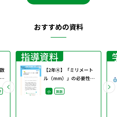
おすすめの資料
指導資料
数
【2年④】「ミリメート
ル（mm）」の必要性に
気づかせる
学
小
算数