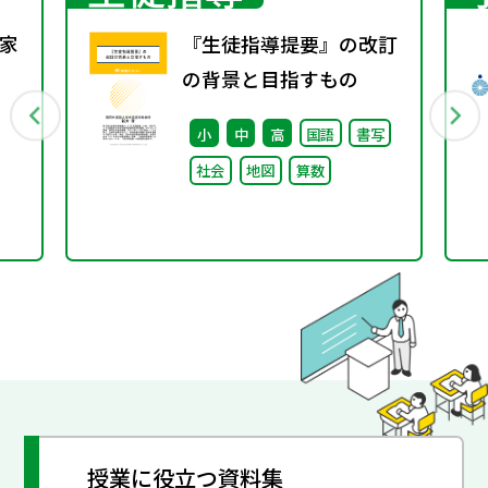
家
『生徒指導提要』の改訂
の背景と目指すもの
小
中
高
国語
書写
社会
地図
算数
授業に役立つ資料集