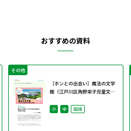
おすすめの資料
その他
［ホンとの出会い］魔法の文学
館（江戸川区角野栄子児童文学
館）
小
中
国語