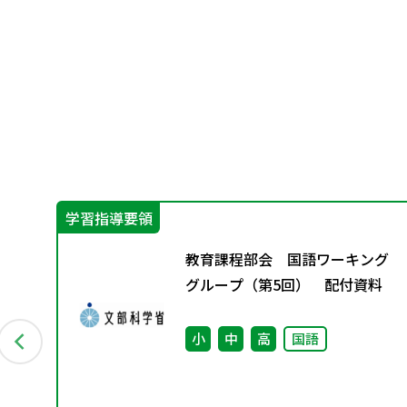
学習指導要領
グ
教育課程部会 国語ワーキング
料
グループ（第5回） 配付資料
小
中
高
国語