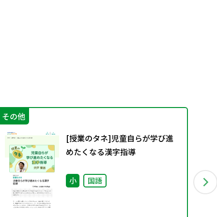
その他
機
[授業のタネ]児童自らが学び進
めたくなる漢字指導
小
国語