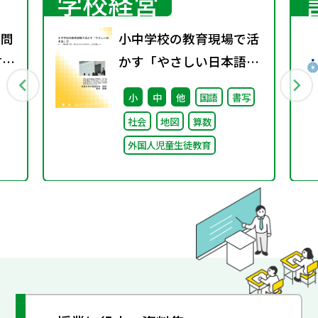
学校経営
て問
小中学校の教育現場で活
言語
かす「やさしい日本語」
を
② ～「（学校内での）子
小
中
他
国語
書写
he
どもたちへのやさしい日
社会
地図
算数
例～
本語」～
外国人児童生徒教育