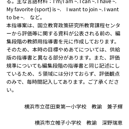
る。主な言語材料：I’m/I am ~. I can ~. I have ~.
My favorite (sport) is ~. I want to join ~. I want
to be ~. など。
本指導案は、国立教育政策研究所教育課程センタ
ーから評価等に関する資料が公表される前の、編
集段階の教師用指導書を元に作成しております。
そのため、本時の目標やめあてについては、供給
版の指導書と異なる部分があります。また、評価
規準についても編集段階の指導書と同じ記述にし
ているため、５領域には分けておらず、評価観点
のみで、毎時間記入してあります。ご了承くださ
い。
横浜市立荏田東第一小学校 教諭 兼子輝
横浜市立帷子小学校 教諭 深野瑞恵