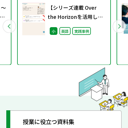
 ～
【シリーズ連載 Over
ラ
the Horizonを活用した
言語活動の充実】第2
小
英語
実践事例
回 国際教育の視点を取
り入れた授業づくりを目
指して～実践例（Unit
4~6）～
授業に役立つ資料集