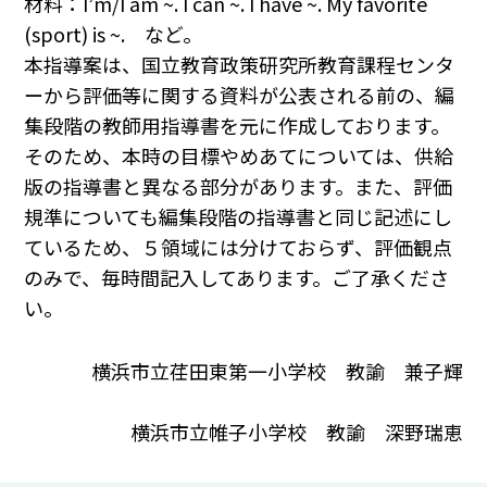
材料：I’m/I am ~. I can ~. I have ~. My favorite
(sport) is ~. など。
本指導案は、国立教育政策研究所教育課程センタ
ーから評価等に関する資料が公表される前の、編
集段階の教師用指導書を元に作成しております。
そのため、本時の目標やめあてについては、供給
版の指導書と異なる部分があります。また、評価
規準についても編集段階の指導書と同じ記述にし
ているため、５領域には分けておらず、評価観点
のみで、毎時間記入してあります。ご了承くださ
い。
横浜市立荏田東第一小学校 教諭 兼子輝
横浜市立帷子小学校 教諭 深野瑞恵