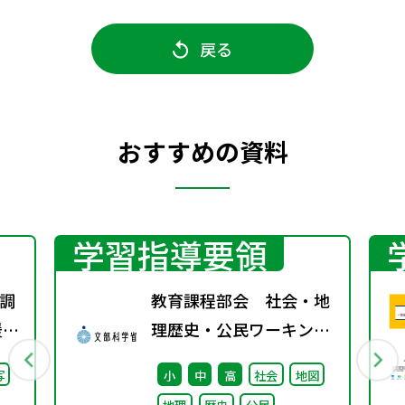
戻る
おすすめの資料
学習指導要領
調
教育課程部会 社会・地
援教
理歴史・公民ワーキング
通
（第2回） 配付資料
写
小
中
高
社会
地図
調