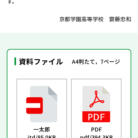
す。
京都学園高等学校 齋藤忠和
資料ファイル
A4判たて，7ページ
一太郎
PDF
jtd/
85.0KB
pdf/
394.3KB