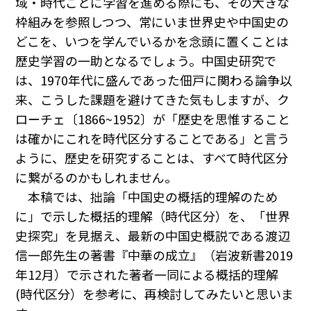
域・時代ごとに学習を進める際にも、その大きな
枠組みを参照しつつ、常にいま世界史や中国史の
どこを、いつを学んでいるかを念頭に置くことは
歴史学習の一助となるでしょう。中国史研究で
は、1970年代に盛んであった佃戸に関わる論争以
来、こうした課題を避けてきた気もしますが、ク
ローチェ〔1866~1952〕が「歴史を思惟すること
は確かにこれを時代区分することである」と言う
ように、歴史を研究することは、すべて時代区分
に繋がるのかもしれません。
本稿では、拙論「中国史の概括的理解のため
に」で示した概括的理解（時代区分）を、「世界
史探究」を見据え、最新の中国史概説である渡辺
信一郎先生の著書『中華の成立』（岩波新書2019
年12月）で示された著者一同による概括的理解
(時代区分）を参考に、再検討してみたいと思いま