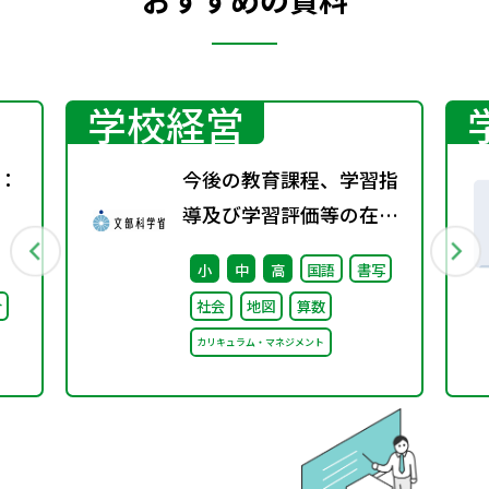
学校経営
：
今後の教育課程、学習指
導及び学習評価等の在り
方に関する有識者検討会
小
中
高
国語
書写
の論点整理を掲載しまし
合
社会
地図
算数
た
カリキュラム・マネジメント