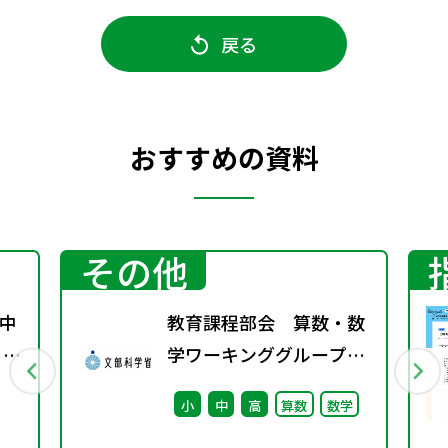
戻る
おすすめの資料
その他
中
教育課程部会 算数・数
 ～
学ワーキンググループ
待
（第3回） 配付資料
小
中
高
算数
数学