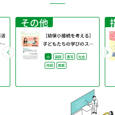
その他
語活
［幼保小接続を考える］
分野
子どもたちの学びのスト
ーリーを紡ぐスタートカ
小
国語
書写
社会
リキュラム（前編）
地図
算数