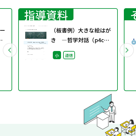
指導資料
ー
（板書例）大きな絵はが
き ―哲学対話（p4c）
を取り入れた実践例―
小
道徳
（小学4年）