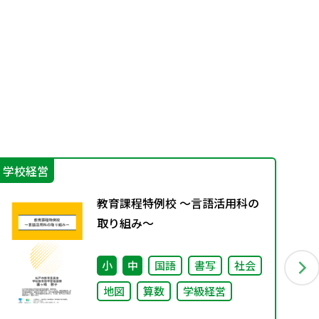
学校経営
生
教育課程特例校 ～言語活用科の
取り組み～
小
中
国語
書写
社会
地図
算数
学級経営