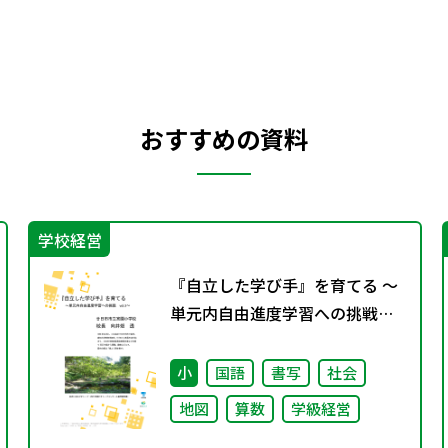
おすすめの資料
学校経営
『自立した学び手』を育てる ～
単元内自由進度学習への挑戦
vol.3～
小
国語
書写
社会
地図
算数
学級経営