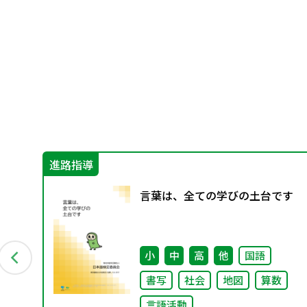
進路指導
保
言葉は、全ての学びの土台です
部
力あ
方
小
中
高
他
国語
他
書写
社会
地図
算数
言語活動