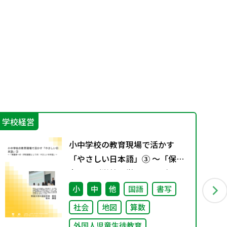
学校経営
IC
小中学校の教育現場で活かす
「やさしい日本語」③ ～「保護
者への（学校運営としての）や
さしい日本語」～
小
中
他
国語
書写
社会
地図
算数
外国人児童生徒教育