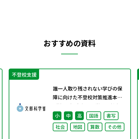
おすすめの資料
不登校支援
誰一人取り残されない学びの保
障に向けた不登校対策推進本部
（第4回）安心して学べる魅力あ
る学校づくりの推進に向けた方
小
中
高
国語
書写
向性等について議論
社会
地図
算数
その他