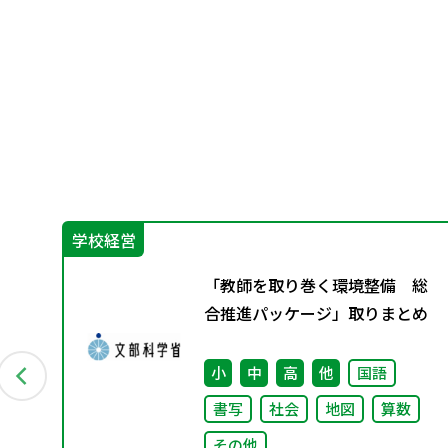
学校経営
教
「教師を取り巻く環境整備 総
9月発
合推進パッケージ」取りまとめ
会
小
中
高
他
国語
書写
社会
地図
算数
その他